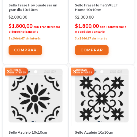
Sello Frase Hoy puede ser un
Sello Frase Home SWEET
gran dia 10x10cm
Home 10x10cm
$2.000,00
$2.000,00
$1.800,00
$1.800,00
con
Transferencia
con
Transferencia
o depósito bancario
o depósito bancario
3
x
$666,67
sin interés
3
x
$666,67
sin interés
3
3
CUOTAS
CUOTAS
SIN INTERÉS
SIN INTERÉS
Sello Azulejo 10x10cm
Sello Azulejo 10x10cm