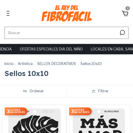
0
ENCIA
OFERTAS ESPECIALES DIA DEL NIÑO
LOCALES EN CABA, SAN 
Inicio
.
Artística
.
SELLOS DECORATIVOS
.
Sellos 10x10
Sellos 10x10
Ordenar
Filtrar
3
3
CUOTAS
CUOTAS
SIN INTERÉS
SIN INTERÉS