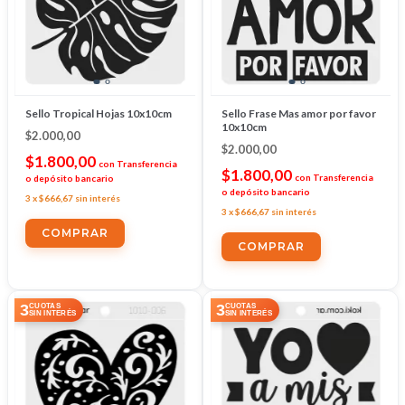
Sello Tropical Hojas 10x10cm
Sello Frase Mas amor por favor
10x10cm
$2.000,00
$2.000,00
$1.800,00
con
Transferencia
$1.800,00
con
Transferencia
o depósito bancario
o depósito bancario
3
x
$666,67
sin interés
3
x
$666,67
sin interés
3
3
CUOTAS
CUOTAS
SIN INTERÉS
SIN INTERÉS