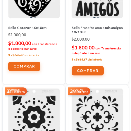
Sello Corazon 10x10cm
Sello Frase Yo amo a mis amigos
10x10cm
$2.000,00
$2.000,00
$1.800,00
con
Transferencia
$1.800,00
con
Transferencia
o depósito bancario
o depósito bancario
3
x
$666,67
sin interés
3
x
$666,67
sin interés
3
3
CUOTAS
CUOTAS
SIN INTERÉS
SIN INTERÉS