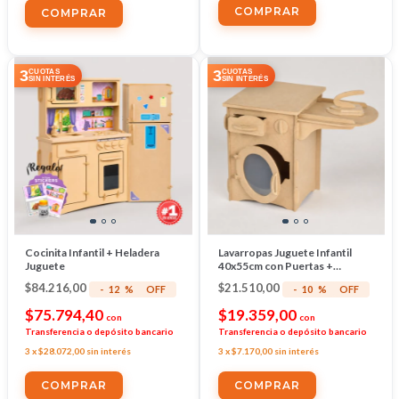
3
3
CUOTAS
CUOTAS
SIN INTERÉS
SIN INTERÉS
Cocinita Infantil + Heladera
Lavarropas Juguete Infantil
Juguete
40x55cm con Puertas +
Stickers de Regalo!
$84.216,00
$21.510,00
-
12
%
OFF
-
10
%
OFF
$75.794,40
$19.359,00
con
con
Transferencia o depósito bancario
Transferencia o depósito bancario
3
x
$28.072,00
sin interés
3
x
$7.170,00
sin interés