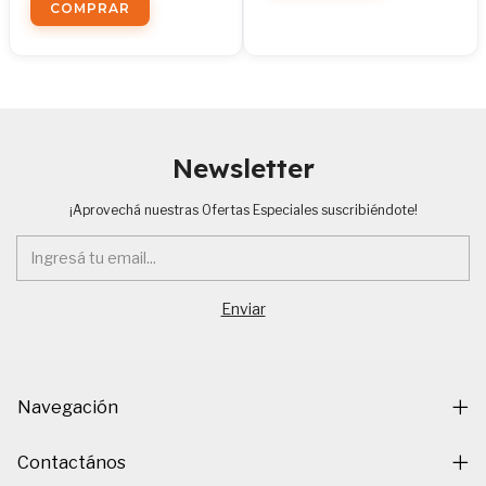
COMPRAR
Newsletter
¡Aprovechá nuestras Ofertas Especiales suscribiéndote!
Navegación
Contactános