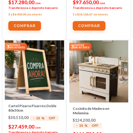
$17.280,00
$97.650,00
con
con
Transferencia o depósito bancario
Transferencia o depósito bancario
3
x
$6.400,00
sin interés
3
x
$36.166,67
sin interés
COMPRAR
3
3
CUOTAS
CUOTAS
SIN INTERÉS
SIN INTERÉS
Cartel Pizarra Pizarrón Doble
Cocinita de Madera en
80x50cm
Melamina
$30.510,00
-
10
%
OFF
$124.200,00
-
10
%
OFF
$27.459,00
con
Transferencia o depósito bancario