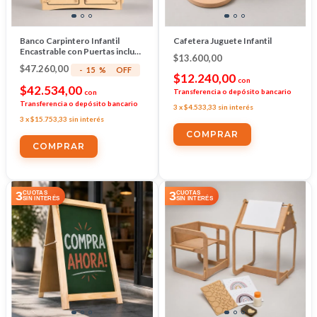
Banco Carpintero Infantil
Cafetera Juguete Infantil
Encastrable con Puertas incluye
$13.600,00
Herramientas
$47.260,00
-
15
%
OFF
$12.240,00
con
$42.534,00
Transferencia o depósito bancario
con
Transferencia o depósito bancario
3
x
$4.533,33
sin interés
3
x
$15.753,33
sin interés
3
3
CUOTAS
CUOTAS
SIN INTERÉS
SIN INTERÉS