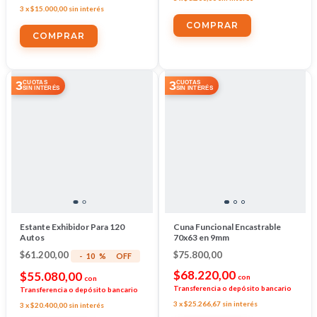
3
x
$15.000,00
sin interés
3
3
CUOTAS
CUOTAS
SIN INTERÉS
SIN INTERÉS
Estante Exhibidor Para 120
Cuna Funcional Encastrable
Autos
70x63 en 9mm
$61.200,00
$75.800,00
-
10
%
OFF
$68.220,00
$55.080,00
con
con
Transferencia o depósito bancario
Transferencia o depósito bancario
3
x
$25.266,67
sin interés
3
x
$20.400,00
sin interés