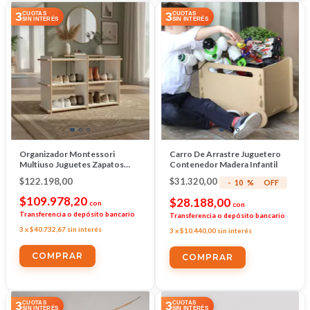
3
3
CUOTAS
CUOTAS
SIN INTERÉS
SIN INTERÉS
Organizador Montessori
Carro De Arrastre Juguetero
Multiuso Juguetes Zapatos
Contenedor Madera Infantil
Libros
$122.198,00
$31.320,00
-
10
%
OFF
$109.978,20
$28.188,00
con
con
Transferencia o depósito bancario
Transferencia o depósito bancario
3
x
$40.732,67
sin interés
3
x
$10.440,00
sin interés
3
3
CUOTAS
CUOTAS
SIN INTERÉS
SIN INTERÉS