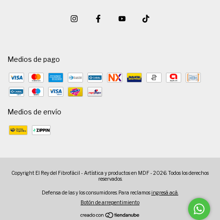
Medios de pago
Medios de envío
Copyright El Rey del Fibrofácil - Artística y productos en MDF - 2026. Todos los derechos
reservados.
Defensa de las y los consumidores. Para reclamos
ingresá acá.
Botón de arrepentimiento