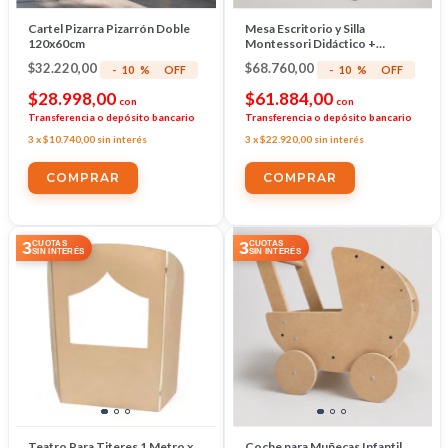
Cartel Pizarra Pizarrón Doble
Mesa Escritorio y Silla
120x60cm
Montessori Didáctico +
Accesorios
$32.220,00
$68.760,00
-
10
%
OFF
-
10
%
OFF
$28.998,00
$61.884,00
con
con
Transferencia o depósito bancario
Transferencia o depósito bancario
3
x
$10.740,00
sin interés
3
x
$22.920,00
sin interés
COMPRAR
3
3
CUOTAS
CUOTAS
SIN INTERÉS
SIN INTERÉS
Teatro Para Titeres 1 Metro x
Coche para Muñecas Infantil