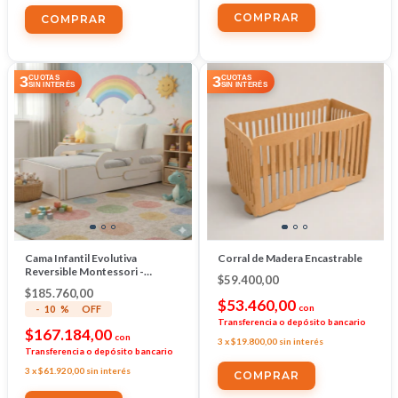
3
3
CUOTAS
CUOTAS
SIN INTERÉS
SIN INTERÉS
Cama Infantil Evolutiva
Corral de Madera Encastrable
Reversible Montessori -
$59.400,00
Melamina Blanca
$185.760,00
$53.460,00
con
-
10
%
OFF
Transferencia o depósito bancario
$167.184,00
con
3
x
$19.800,00
sin interés
Transferencia o depósito bancario
3
x
$61.920,00
sin interés