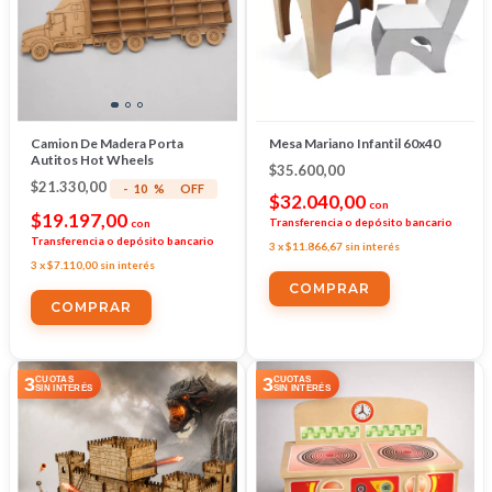
Camion De Madera Porta
Mesa Mariano Infantil 60x40
Autitos Hot Wheels
$35.600,00
$21.330,00
-
10
%
OFF
$32.040,00
con
$19.197,00
Transferencia o depósito bancario
con
Transferencia o depósito bancario
3
x
$11.866,67
sin interés
3
x
$7.110,00
sin interés
3
3
CUOTAS
CUOTAS
SIN INTERÉS
SIN INTERÉS