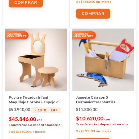
3
x
$7.560,00
sin interés
3
3
CUOTAS
CUOTAS
SIN INTERÉS
SIN INTERÉS
Pupitre Tocador Infantil
Juguete Caja con 5
Maquillaje Corona + Espejo de
Herramientas Infantil +
vidrio y Banco
Stickers de Regalo!
$50.940,00
$11.800,00
-
10
%
OFF
$10.620,00
$45.846,00
con
con
Transferencia o depósito bancario
Transferencia o depósito bancario
3
x
$3.933,33
sin interés
3
x
$16.980,00
sin interés