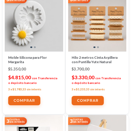
SIN INTERÉS
SIN INTERÉS
Molde Silicona para Flor
Hilo 2 metros Cinta Arpillera
Margarita
con Puntilla Yute Natural
$5.350,00
$3.700,00
$4.815,00
$3.330,00
con
Transferencia
con
Transferencia
o depósito bancario
o depósito bancario
3
x
$1.783,33
sin interés
3
x
$1.233,33
sin interés
COMPRAR
3
3
CUOTAS
CUOTAS
SIN INTERÉS
SIN INTERÉS