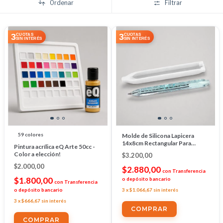
Ordenar
Filtrar
3
3
CUOTAS
CUOTAS
SIN INTERÉS
SIN INTERÉS
59 colores
Molde de Silicona Lapicera
14x8cm Rectangular Para
Pintura acrílica eQ Arte 50cc -
Resina
Color a elección!
$3.200,00
$2.000,00
$2.880,00
con
Transferencia
$1.800,00
o depósito bancario
con
Transferencia
o depósito bancario
3
x
$1.066,67
sin interés
3
x
$666,67
sin interés
COMPRAR