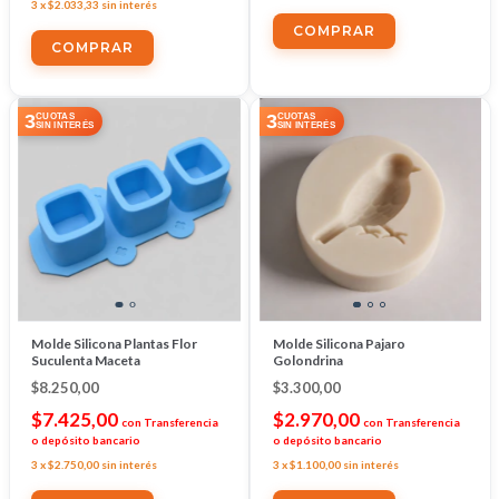
3
x
$2.033,33
sin interés
COMPRAR
3
3
CUOTAS
CUOTAS
SIN INTERÉS
SIN INTERÉS
Molde Silicona Plantas Flor
Molde Silicona Pajaro
Suculenta Maceta
Golondrina
$8.250,00
$3.300,00
$7.425,00
$2.970,00
con
Transferencia
con
Transferencia
o depósito bancario
o depósito bancario
3
x
$2.750,00
sin interés
3
x
$1.100,00
sin interés