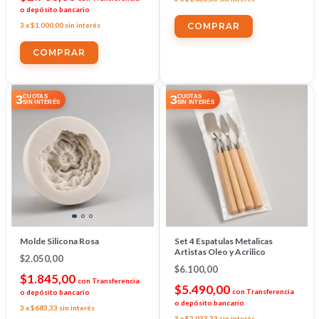
o depósito bancario
3
x
$1.000,00
sin interés
COMPRAR
3
3
CUOTAS
CUOTAS
SIN INTERÉS
SIN INTERÉS
Molde Silicona Rosa
Set 4 Espatulas Metalicas
Artistas Oleo y Acrilico
$2.050,00
$6.100,00
$1.845,00
con
Transferencia
$5.490,00
con
Transferencia
o depósito bancario
o depósito bancario
3
x
$683,33
sin interés
3
x
$2.033,33
sin interés