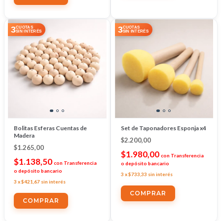
3
3
CUOTAS
CUOTAS
SIN INTERÉS
SIN INTERÉS
Bolitas Esferas Cuentas de
Set de Taponadores Esponja x4
Madera
$2.200,00
$1.265,00
$1.980,00
con
Transferencia
$1.138,50
con
Transferencia
o depósito bancario
o depósito bancario
3
x
$733,33
sin interés
3
x
$421,67
sin interés
COMPRAR