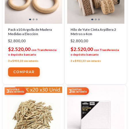
Pack x10 Argolla de Madera
Hilo de Yute Cinta Arpillera 2
Medidas a Elección
Metros x 4cm
$2.800,00
$2.800,00
$2.520,00
$2.520,00
con
Transferencia
con
Transferencia
o depósito bancario
o depósito bancario
3
x
$933,33
sin interés
3
x
$933,33
sin interés
COMPRAR
3
3
CUOTAS
CUOTAS
SIN INTERÉS
SIN INTERÉS