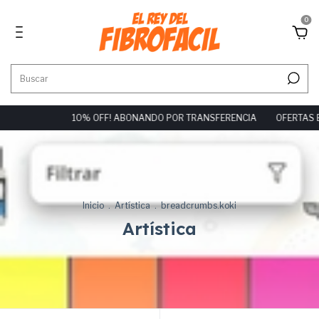
0
 OFF! ABONANDO POR TRANSFERENCIA
OFERTAS ESPECIALES DIA DEL
Inicio
.
Artística
.
breadcrumbs.koki
Artística