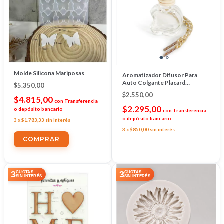
Molde Silicona Mariposas
Aromatizador Difusor Para
Auto Colgante Placard
$5.350,00
Manzana
$2.550,00
$4.815,00
con
Transferencia
$2.295,00
o depósito bancario
con
Transferencia
o depósito bancario
3
x
$1.783,33
sin interés
3
x
$850,00
sin interés
3
3
CUOTAS
CUOTAS
SIN INTERÉS
SIN INTERÉS