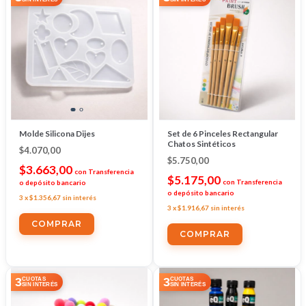
Molde Silicona Dijes
Set de 6 Pinceles Rectangular
Chatos Sintéticos
$4.070,00
$5.750,00
$3.663,00
con
Transferencia
$5.175,00
con
Transferencia
o depósito bancario
o depósito bancario
3
x
$1.356,67
sin interés
3
x
$1.916,67
sin interés
3
3
CUOTAS
CUOTAS
SIN INTERÉS
SIN INTERÉS