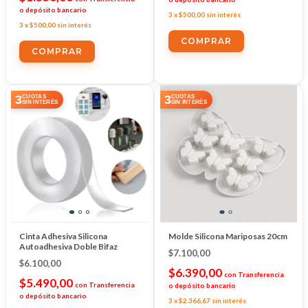
o depósito bancario
3
x
$500,00
sin interés
3
x
$500,00
sin interés
3
3
CUOTAS
CUOTAS
SIN INTERÉS
SIN INTERÉS
Cinta Adhesiva Silicona
Molde Silicona Mariposas 20cm
Autoadhesiva Doble Bifaz
$7.100,00
$6.100,00
$6.390,00
con
Transferencia
$5.490,00
con
Transferencia
o depósito bancario
o depósito bancario
3
x
$2.366,67
sin interés