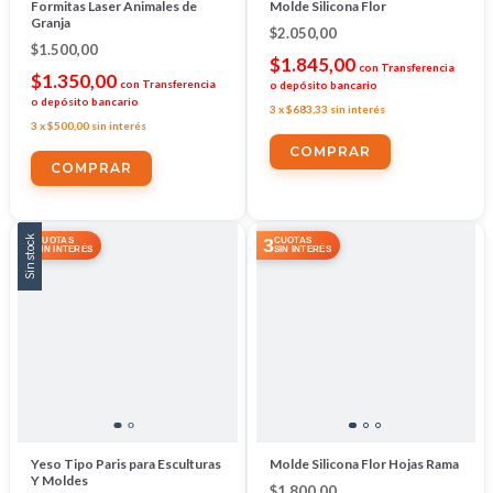
Formitas Laser Animales de
Molde Silicona Flor
Granja
$2.050,00
$1.500,00
$1.845,00
con
Transferencia
$1.350,00
con
Transferencia
o depósito bancario
o depósito bancario
3
x
$683,33
sin interés
3
x
$500,00
sin interés
Sin stock
3
3
CUOTAS
CUOTAS
SIN INTERÉS
SIN INTERÉS
Yeso Tipo Paris para Esculturas
Molde Silicona Flor Hojas Rama
Y Moldes
$1.800,00