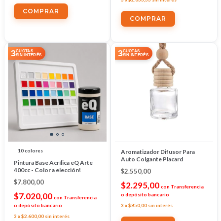
3
3
CUOTAS
CUOTAS
SIN INTERÉS
SIN INTERÉS
10 colores
Aromatizador Difusor Para
Auto Colgante Placard
Pintura Base Acrílica eQ Arte
400cc - Color a elección!
$2.550,00
$7.800,00
$2.295,00
con
Transferencia
$7.020,00
o depósito bancario
con
Transferencia
o depósito bancario
3
x
$850,00
sin interés
3
x
$2.600,00
sin interés