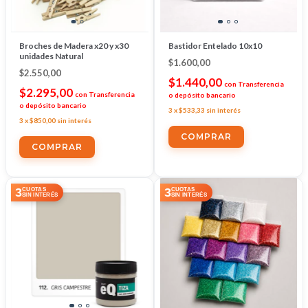
Broches de Madera x20 y x30
Bastidor Entelado 10x10
unidades Natural
$1.600,00
$2.550,00
$1.440,00
con
Transferencia
$2.295,00
con
Transferencia
o depósito bancario
o depósito bancario
3
x
$533,33
sin interés
3
x
$850,00
sin interés
COMPRAR
3
3
CUOTAS
CUOTAS
SIN INTERÉS
SIN INTERÉS