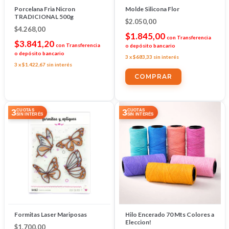
Porcelana Fria Nicron
Molde Silicona Flor
TRADICIONAL 500g
$2.050,00
$4.268,00
$1.845,00
con
Transferencia
$3.841,20
con
Transferencia
o depósito bancario
o depósito bancario
3
x
$683,33
sin interés
3
x
$1.422,67
sin interés
3
3
CUOTAS
CUOTAS
SIN INTERÉS
SIN INTERÉS
Formitas Laser Mariposas
Hilo Encerado 70 Mts Colores a
Eleccion!
$1.700,00