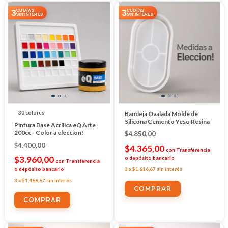
3
3
CUOTAS
CUOTAS
SIN INTERÉS
SIN INTERÉS
30 colores
Bandeja Ovalada Molde de
Silicona Cemento Yeso Resina
Pintura Base Acrílica eQ Arte
200cc - Color a elección!
$4.850,00
$4.400,00
$4.365,00
con
Transferencia
$3.960,00
o depósito bancario
con
Transferencia
o depósito bancario
3
x
$1.616,67
sin interés
3
x
$1.466,67
sin interés
COMPRAR
COMPRAR