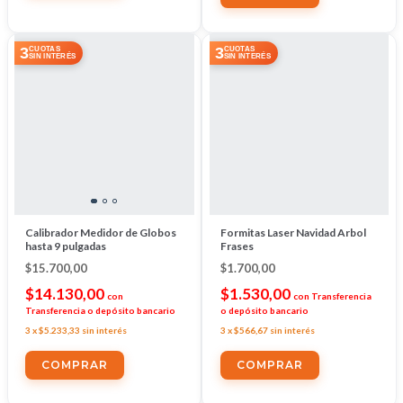
3
3
CUOTAS
CUOTAS
SIN INTERÉS
SIN INTERÉS
Calibrador Medidor de Globos
Formitas Laser Navidad Arbol
hasta 9 pulgadas
Frases
$15.700,00
$1.700,00
$14.130,00
$1.530,00
con
con
Transferencia
Transferencia o depósito bancario
o depósito bancario
3
x
$5.233,33
sin interés
3
x
$566,67
sin interés