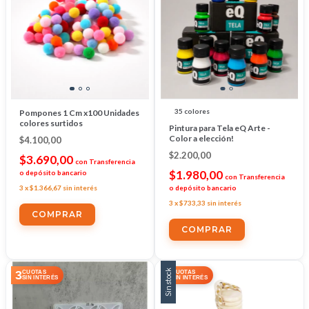
35 colores
Pompones 1 Cm x100 Unidades
colores surtidos
Pintura para Tela eQ Arte -
Color a elección!
$4.100,00
$2.200,00
$3.690,00
con
Transferencia
$1.980,00
o depósito bancario
con
Transferencia
3
x
$1.366,67
sin interés
o depósito bancario
3
x
$733,33
sin interés
COMPRAR
Sin stock
3
3
CUOTAS
CUOTAS
SIN INTERÉS
SIN INTERÉS