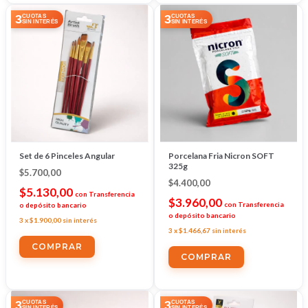
3
3
CUOTAS
CUOTAS
SIN INTERÉS
SIN INTERÉS
Set de 6 Pinceles Angular
Porcelana Fria Nicron SOFT
325g
$5.700,00
$4.400,00
$5.130,00
con
Transferencia
$3.960,00
con
Transferencia
o depósito bancario
o depósito bancario
3
x
$1.900,00
sin interés
3
x
$1.466,67
sin interés
3
3
CUOTAS
CUOTAS
SIN INTERÉS
SIN INTERÉS