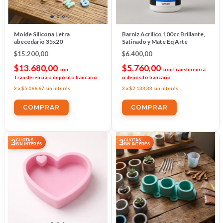
Molde Silicona Letra
Barniz Acrilico 100cc Brillante,
abecedario 35x20
Satinado y Mate Eq Arte
$15.200,00
$6.400,00
$13.680,00
$5.760,00
con
con
Transferencia
Transferencia o depósito bancario
o depósito bancario
3
x
$5.066,67
sin interés
3
x
$2.133,33
sin interés
COMPRAR
3
3
CUOTAS
CUOTAS
SIN INTERÉS
SIN INTERÉS