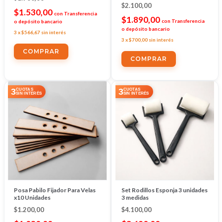
$2.100,00
$1.530,00
con
Transferencia
$1.890,00
con
Transferencia
o depósito bancario
o depósito bancario
3
x
$566,67
sin interés
3
x
$700,00
sin interés
COMPRAR
3
3
CUOTAS
CUOTAS
SIN INTERÉS
SIN INTERÉS
Posa Pabilo Fijador Para Velas
Set Rodillos Esponja 3 unidades
x10 Unidades
3 medidas
$1.200,00
$4.100,00