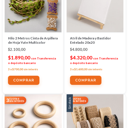
Hilo 2 Metros Cinta de Arpillera
Atril de Madera y Bastidor
de Hoja Yute Multicolor
Entelado 20x20
$2.100,00
$4.800,00
$1.890,00
$4.320,00
con
Transferencia
con
Transferencia
o depósito bancario
o depósito bancario
3
x
$700,00
sin interés
3
x
$1.600,00
sin interés
COMPRAR
Sin stock
3
3
CUOTAS
CUOTAS
SIN INTERÉS
SIN INTERÉS