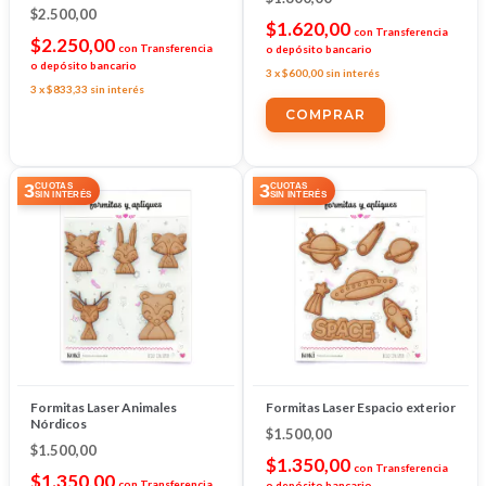
$2.500,00
$1.620,00
con
Transferencia
$2.250,00
con
Transferencia
o depósito bancario
o depósito bancario
3
x
$600,00
sin interés
3
x
$833,33
sin interés
3
3
CUOTAS
CUOTAS
SIN INTERÉS
SIN INTERÉS
Formitas Laser Animales
Formitas Laser Espacio exterior
Nórdicos
$1.500,00
$1.500,00
$1.350,00
con
Transferencia
$1.350,00
con
Transferencia
o depósito bancario