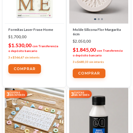
Formitas Laser Frase Home
Molde Silicona Flor Margarita
6cm
$1.700,00
$2.050,00
$1.530,00
con
Transferencia
$1.845,00
con
Transferencia
o depósito bancario
o depósito bancario
3
x
$566,67
sin interés
3
x
$683,33
sin interés
3
3
CUOTAS
CUOTAS
SIN INTERÉS
SIN INTERÉS