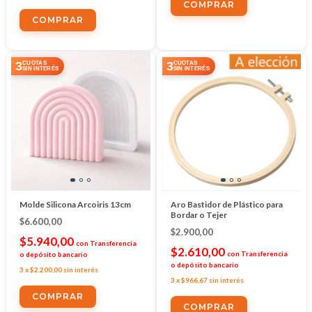
COMPRAR
3
3
CUOTAS
CUOTAS
SIN INTERÉS
SIN INTERÉS
Molde Silicona Arcoiris 13cm
Aro Bastidor de Plástico para
Bordar o Tejer
$6.600,00
$2.900,00
$5.940,00
con
Transferencia
$2.610,00
con
Transferencia
o depósito bancario
o depósito bancario
3
x
$2.200,00
sin interés
3
x
$966,67
sin interés
COMPRAR