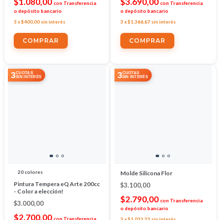
$1.080,00
$3.690,00
con
Transferencia
con
Transferencia
o depósito bancario
o depósito bancario
3
x
$400,00
sin interés
3
x
$1.366,67
sin interés
3
3
CUOTAS
CUOTAS
SIN INTERÉS
SIN INTERÉS
20 colores
Molde Silicona Flor
Pintura Tempera eQ Arte 200cc
$3.100,00
- Color a elección!
$2.790,00
con
Transferencia
$3.000,00
o depósito bancario
$2.700,00
con
Transferencia
3
x
$1.033,33
sin interés