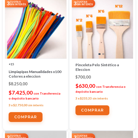
3
3
CUOTAS
CUOTAS
SIN INTERÉS
SIN INTERÉS
+15
Pinceleta Pelo Sintético a
Eleccion
Limpiapipas Manualidades x100
Colores a eleccion
$700,00
$8.250,00
$630,00
con
Transferencia o
$7.425,00
depósito bancario
con
Transferencia
o depósito bancario
3
x
$233,33
sin interés
3
x
$2.750,00
sin interés
COMPRAR
COMPRAR
3
3
CUOTAS
CUOTAS