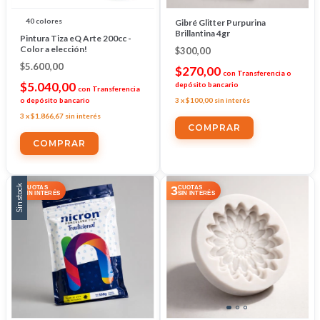
40 colores
Gibré Glitter Purpurina
Brillantina 4gr
Pintura Tiza eQ Arte 200cc -
Color a elección!
$300,00
$5.600,00
$270,00
con
Transferencia o
$5.040,00
depósito bancario
con
Transferencia
o depósito bancario
3
x
$100,00
sin interés
3
x
$1.866,67
sin interés
COMPRAR
COMPRAR
Sin stock
3
3
CUOTAS
CUOTAS
SIN INTERÉS
SIN INTERÉS